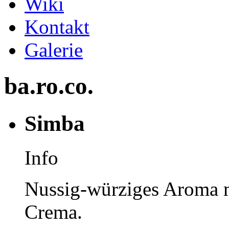
Wiki
Kontakt
Galerie
b
a
.
ro
.
co
.
Simba
Info
Nussig-würziges Aroma m
Crema.